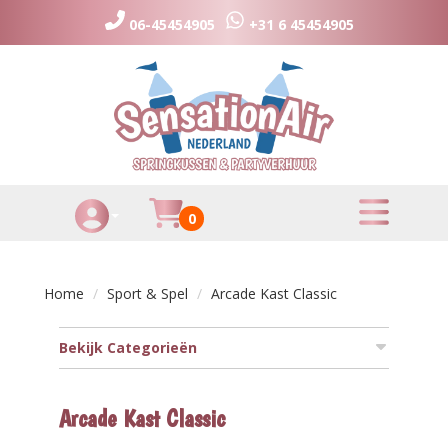
06-45454905
+31 6 45454905
toggle menu
Huurmandje
0
Toggle Account dropdown
Home
Sport & Spel
Arcade Kast Classic
Bekijk Categorieën
Arcade Kast Classic