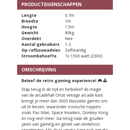
PRODUCTEIGENSCHAPPEN
Lengte
0.7m
Breedte
1m
Hoogte
1.5m
Gewicht
80kg
Overdekt
Nee
Aantal gebruikers
1-2
Op-/afbouwadvies
Zelfstandig
Stroombehoefte
1x 1500 watt (230V)
OMSCHRIJVING
Beleef de retro gaming experience!
🎮
🕹️
Stap terug in de tijd en herbeleef de magie
van de arcadehal! Onze vintage arcade kast
brengt je meer dan 3000 klassieke games om
uit te kiezen, waaronder iconische toppers
zoals Pac-Man, Space Invaders, Donkey Kong
en nog veel meer. Ga terug naar de gouden
jaren van gaming en geniet van eindeloos
speelplezier. Mis deze unieke kans niet om die