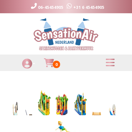
06-45454905
+31 6 45454905
toggle menu
Huurmandje
0
Toggle Account dropdown