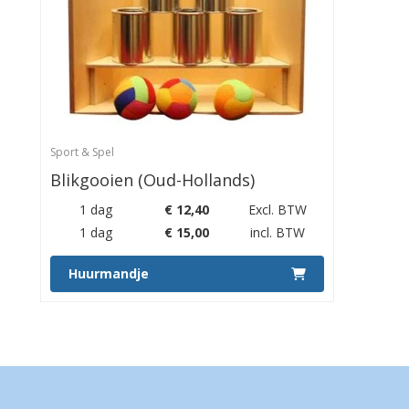
Sport & Spel
Blikgooien (Oud-Hollands)
1 dag
€
12,40
Excl. BTW
1 dag
€
15,00
incl. BTW
Huurmandje