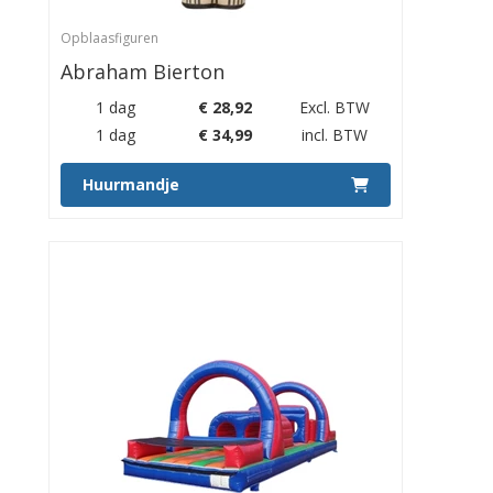
Opblaasfiguren
Abraham Bierton
1 dag
€
28,92
Excl. BTW
1 dag
€
34,99
incl. BTW
Huurmandje