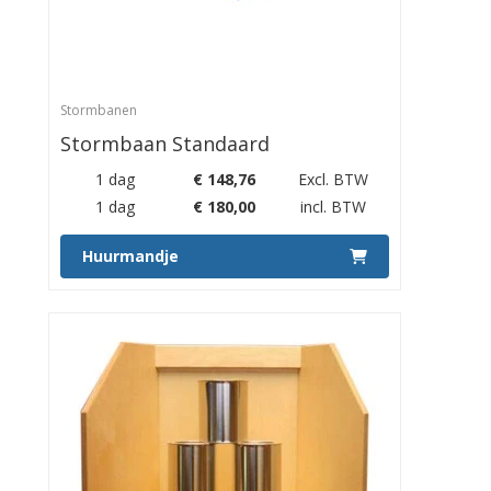
Stormbanen
Stormbaan Standaard
1 dag
€
148,76
Excl. BTW
1 dag
€
180,00
incl. BTW
Huurmandje