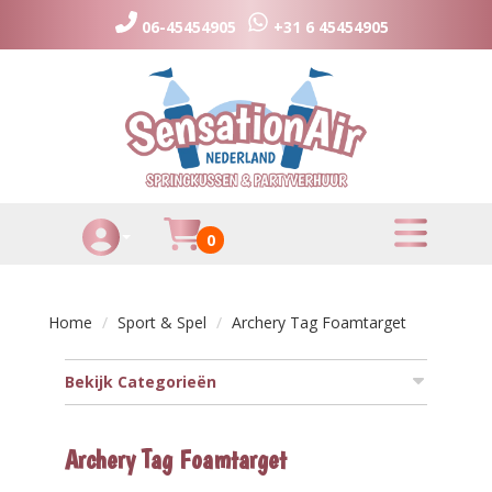
06-45454905
+31 6 45454905
toggle menu
Huurmandje
0
Toggle Account dropdown
Home
Sport & Spel
Archery Tag Foamtarget
Bekijk Categorieën
Archery Tag Foamtarget