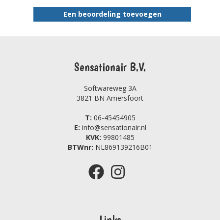
Een beoordeling toevoegen
Sensationair B.V.
Softwareweg 3A
3821 BN Amersfoort
T:
06-45454905
E:
info@sensationair.nl
KVK:
99801485
BTWnr:
NL869139216B01
Links