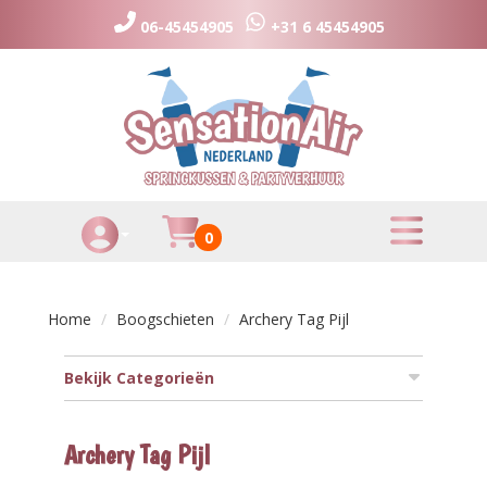
06-45454905
+31 6 45454905
toggle menu
Huurmandje
0
Toggle Account dropdown
Home
Boogschieten
Archery Tag Pijl
Bekijk Categorieën
Archery Tag Pijl