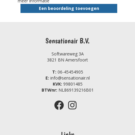
meer informatie
Een beoordeling toevoegen
Sensationair B.V.
Softwareweg 3A
3821 BN Amersfoort
T:
06-45454905
E:
info@sensationair.nl
KVK:
99801485
BTWnr:
NL869139216B01
Links