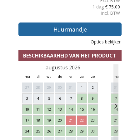
Excl. BTW
1 dag
€
75,00
incl. BTW
Huurmandje
Opties bekijken
BESCHIKBAARHEID VAN HET PRODUCT
augustus 2026
se
ma
di
wo
do
vr
za
zo
ma
di
w
27
28
29
30
31
1
2
31
1
2
3
4
5
6
7
8
9
7
8
9
10
11
12
13
14
15
16
14
15
16
17
18
19
20
21
22
23
21
22
23
24
25
26
27
28
29
30
28
29
30
Next