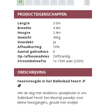
31
1
2
3
4
5
6
5
6
7
PRODUCTEIGENSCHAPPEN
Lengte
3.5m
Breedte
4.4m
Hoogte
2.4m
Gewicht
40kg
Overdekt
Ja
Afhaalkorting
10%
Aantal gebruikers
6
Op-/afbouwadvies
Zelfstandig
Stroombehoefte
1x 1500 watt (230V)
OMSCHRIJVING
Feestvreugde in het Ballenbad Feest!
🎉
🌈
Vier de dag met eindeloos speelplezier in ons
Ballenbad Feest! Een kleurrijk paradijs voor
kleine feestgangers, gevuld met vrolijke