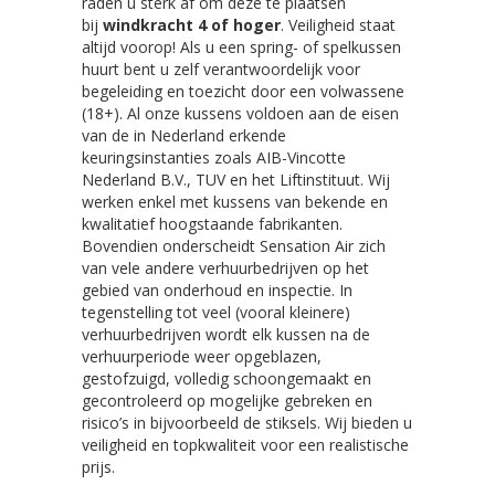
raden u sterk af om deze te plaatsen
bij
windkracht 4 of hoger
. Veiligheid staat
altijd voorop! Als u een spring- of spelkussen
huurt bent u zelf verantwoordelijk voor
begeleiding en toezicht door een volwassene
(18+). Al onze kussens voldoen aan de eisen
van de in Nederland erkende
keuringsinstanties zoals AIB-Vincotte
Nederland B.V., TUV en het Liftinstituut. Wij
werken enkel met kussens van bekende en
kwalitatief hoogstaande fabrikanten.
Bovendien onderscheidt Sensation Air zich
van vele andere verhuurbedrijven op het
gebied van onderhoud en inspectie. In
tegenstelling tot veel (vooral kleinere)
verhuurbedrijven wordt elk kussen na de
verhuurperiode weer opgeblazen,
gestofzuigd, volledig schoongemaakt en
gecontroleerd op mogelijke gebreken en
risico’s in bijvoorbeeld de stiksels. Wij bieden u
veiligheid en topkwaliteit voor een realistische
prijs.