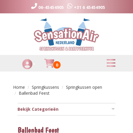
06-45454905
+31 6 45454905
toggle menu
Huurmandje
0
Toggle Account dropdown
Home
Springkussens
Springkussen open
Ballenbad Feest
Bekijk Categorieën
Ballenbad Feest