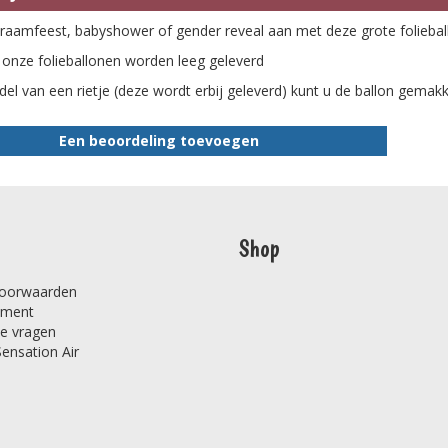
kraamfeest, babyshower of gender reveal aan met deze grote folieballo
l onze folieballonen worden leeg geleverd
el van een rietje (deze wordt erbij geleverd) kunt u de ballon gemakkel
Een beoordeling toevoegen
Shop
oorwaarden
ement
de vragen
Sensation Air