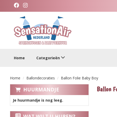
facebook
instagram
categorieen
Home
Categorieën
Home
Ballondecoraties
Ballon Folie Baby Boy
Ballon F
HUURMANDJE
Je huurmandje is nog leeg.
WAT WILT U HUREN?