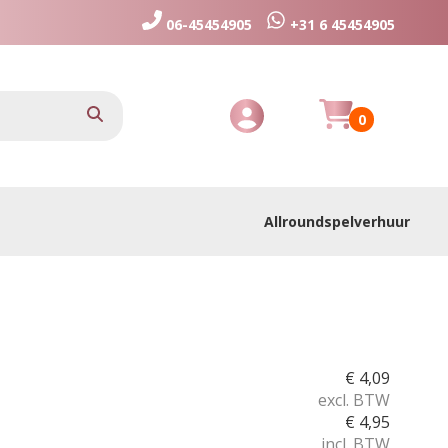
06-45454905
+31 6 45454905
Huurmandje
zoeken
0
Toggle Account dropdown
Allroundspelverhuur
€
4,09
excl. BTW
€
4,95
incl. BTW