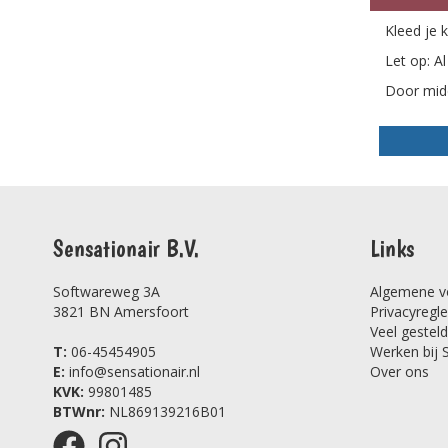
Kleed je 
Let op: A
Door midd
Sensationair B.V.
Links
Softwareweg 3A
Algemene v
3821 BN Amersfoort
Privacyregl
Veel gestel
T:
06-45454905
Werken bij 
E:
info@sensationair.nl
Over ons
KVK:
99801485
BTWnr:
NL869139216B01