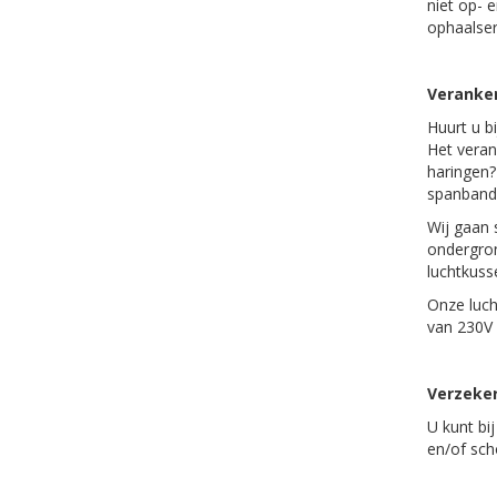
niet op- 
ophaalserv
Veranker
Huurt u b
Het veran
haringen?
spanban
Wij gaan 
ondergron
luchtkuss
Onze luch
van 230V 
Verzeke
U kunt bi
en/of sc