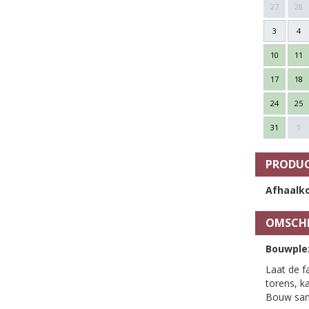
27
28
3
4
10
11
17
18
24
25
31
1
PRODUC
Afhaalko
OMSCHR
Bouwplez
Laat de f
torens, k
Bouw same