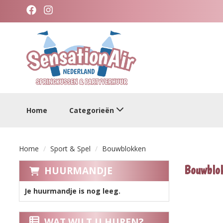
facebook
instagram
categorieen
Home
Categorieën
Home
Sport & Spel
Bouwblokken
Bouwblo
HUURMANDJE
Je huurmandje is nog leeg.
WAT WILT U HUREN?