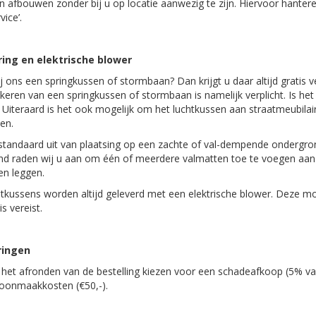
en afbouwen zonder bij u op locatie aanwezig te zijn. Hiervoor hante
ice’.
ing en elektrische blower
ij ons een springkussen of stormbaan? Dan krijgt u daar altijd gratis 
keren van een springkussen of stormbaan is namelijk verplicht. Is het
 Uiteraard is het ook mogelijk om het luchtkussen aan straatmeubila
den.
standaard uit van plaatsing op een zachte of val-dempende ondergron
d raden wij u aan om één of meerdere valmatten toe te voegen aan u
en leggen.
tkussens worden altijd geleverd met een elektrische blower. Deze moe
is vereist.
ringen
j het afronden van de bestelling kiezen voor een schadeafkoop (5% v
hoonmaakkosten (€50,-).