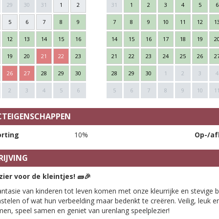
29
30
31
1
2
31
1
2
3
4
5
6
5
6
7
8
9
7
8
9
10
11
12
1
12
13
14
15
16
14
15
16
17
18
19
2
19
20
21
22
23
21
22
23
24
25
26
2
26
27
28
29
30
28
29
30
1
2
3
4
2
3
4
5
6
5
6
7
8
9
10
1
TEIGENSCHAPPEN
rting
10%
Op-/af
IJVING
ier voor de kleintjes!
🧱🎉
antasie van kinderen tot leven komen met onze kleurrijke en stevig
astelen of wat hun verbeelding maar bedenkt te creëren. Veilig, leuk 
n, speel samen en geniet van urenlang speelplezier!