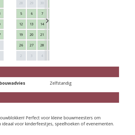
28
29
30
1
2
3
4
26
27
28
3
5
6
7
8
9
10
11
2
3
4
0
12
13
14
15
16
17
18
9
10
11
7
19
20
21
22
23
24
25
16
17
18
26
27
28
29
30
31
1
23
24
25
Next
1
2
3
4
5
6
7
8
30
1
2
bouwadvies
Zelfstandig
e bouwblokken! Perfect voor kleine bouwmeesters om
en ideaal voor kinderfeestjes, speelhoeken of evenementen.