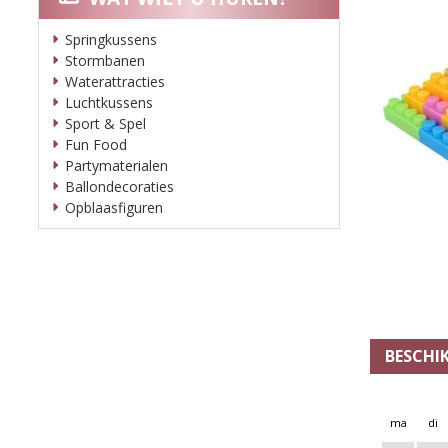
Springkussens
Stormbanen
Waterattracties
Luchtkussens
Sport & Spel
Fun Food
Partymaterialen
Ballondecoraties
Opblaasfiguren
BESCHI
ma
di