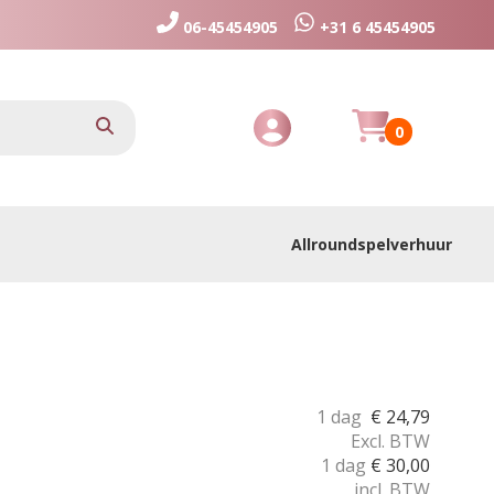
06-45454905
+31 6 45454905
Huurmandje
zoeken
0
Toggle Account dropdown
Allroundspelverhuur
1 dag
€
24,79
Excl. BTW
1 dag
€
30,00
incl. BTW