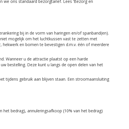
ren we ons standaard bezorgtarief. Lees ‘Bezorg en
verankering bij in de vorm van haringen en/of spanband(en).
 niet mogelijk om het luchtkussen vast te zetten met
ir, hekwerk en bomen te bevestigen d.m.v. één of meerdere
d. Wanneer u de attractie plaatst op een harde
w bestelling. Deze kunt u langs de open delen van het
t tijdens gebruik aan blijven staan. Een stroomaansluiting
an het bedrag), annuleringsafkoop (10% van het bedrag)