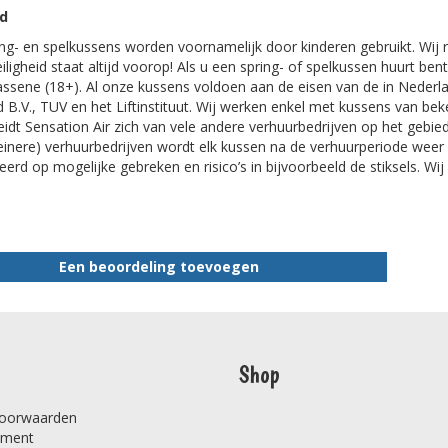
id
ng- en spelkussens worden voornamelijk door kinderen gebruikt. Wij r
eiligheid staat altijd voorop! Als u een spring- of spelkussen huurt be
ssene (18+). Al onze kussens voldoen aan de eisen van de in Nederla
 B.V., TUV en het Liftinstituut. Wij werken enkel met kussens van be
idt Sensation Air zich van vele andere verhuurbedrijven op het gebied
leinere) verhuurbedrijven wordt elk kussen na de verhuurperiode wee
erd op mogelijke gebreken en risico’s in bijvoorbeeld de stiksels. Wij 
Een beoordeling toevoegen
Shop
oorwaarden
ement