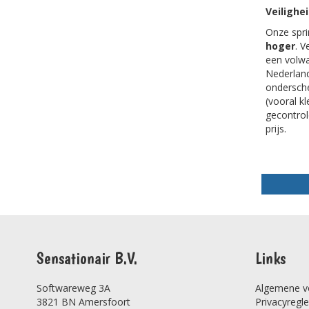
Veilighe
Onze spri
hoger
. V
een volwa
Nederland
ondersche
(vooral k
gecontrole
prijs.
Sensationair B.V.
Links
Softwareweg 3A
Algemene v
3821 BN Amersfoort
Privacyregl