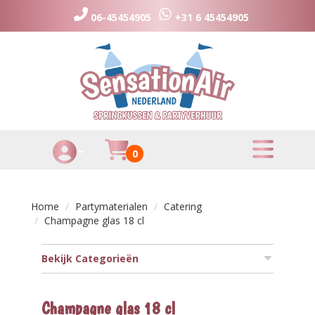
06-45454905
+31 6 45454905
toggle menu
Huurmandje
0
Toggle Account dropdown
Home
Partymaterialen
Catering
Champagne glas 18 cl
Bekijk Categorieën
Champagne glas 18 cl