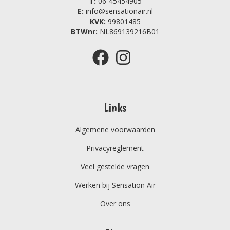
T:
06-45454905
E:
info@sensationair.nl
KVK:
99801485
BTWnr:
NL869139216B01
Links
Algemene voorwaarden
Privacyreglement
Veel gestelde vragen
Werken bij Sensation Air
Over ons