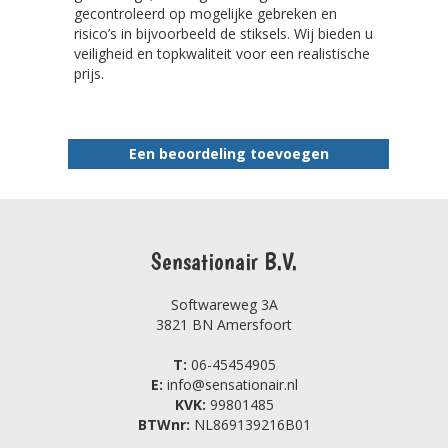
gecontroleerd op mogelijke gebreken en
risico’s in bijvoorbeeld de stiksels. Wij bieden u
veiligheid en topkwaliteit voor een realistische
prijs.
Een beoordeling toevoegen
Sensationair B.V.
Softwareweg 3A
3821 BN Amersfoort
T:
06-45454905
E:
info@sensationair.nl
KVK:
99801485
BTWnr:
NL869139216B01