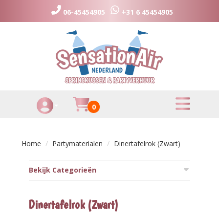
06-45454905
+31 6 45454905
toggle menu
Huurmandje
0
Toggle Account dropdown
Home
Partymaterialen
Dinertafelrok (Zwart)
Bekijk Categorieën
Dinertafelrok (Zwart)