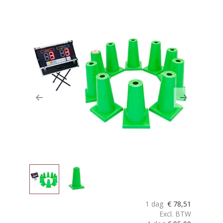
Previous
Next
1 dag
€
78,51
Excl. BTW