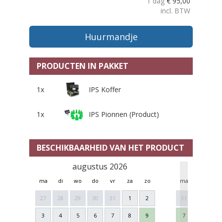
1 dag
€
95,00
incl. BTW
Huurmandje
PRODUCTEN IN PAKKET
1x
IPS Koffer
1x
IPS Pionnen (Product)
BESCHIKBAARHEID VAN HET PRODUCT
augustus 2026
se
ma
di
wo
do
vr
za
zo
ma
di
w
27
28
29
30
31
1
2
31
1
2
3
4
5
6
7
8
9
7
8
9