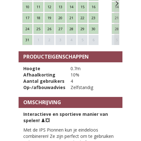
10
11
12
13
14
15
16
14
15
16
17
18
19
20
21
22
23
21
22
23
24
25
26
27
28
29
30
28
29
30
Next
31
1
2
3
4
5
6
5
6
7
PRODUCTEIGENSCHAPPEN
Hoogte
0.7m
Afhaalkorting
10%
Aantal gebruikers
4
Op-/afbouwadvies
Zelfstandig
OMSCHRIJVING
Interactieve en sportieve manier van
spelen!
♟️💥
Met de IPS Pionnen kun je eindeloos
combineren! Ze zijn perfect om te gebruiken