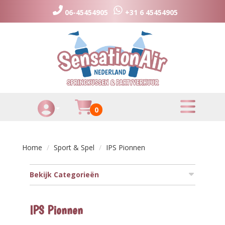
06-45454905
+31 6 45454905
toggle menu
Huurmandje
0
Toggle Account dropdown
Home
Sport & Spel
IPS Pionnen
Bekijk Categorieën
IPS Pionnen