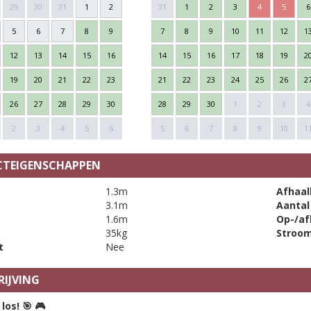
29
30
31
1
2
31
1
2
3
4
5
6
5
6
7
8
9
7
8
9
10
11
12
1
12
13
14
15
16
14
15
16
17
18
19
2
19
20
21
22
23
21
22
23
24
25
26
2
26
27
28
29
30
28
29
30
1
2
3
4
2
3
4
5
6
5
6
7
8
9
10
1
TEIGENSCHAPPEN
1.3m
Afhaal
3.1m
Aantal
1.6m
Op-/af
35kg
Stroo
t
Nee
IJVING
 los!
🎯
🎮