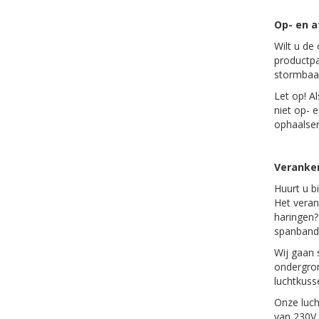
Op- en 
Wilt u de
productpa
stormbaan
Let op! A
niet op- 
ophaalserv
Veranker
Huurt u b
Het veran
haringen?
spanban
Wij gaan 
ondergron
luchtkuss
Onze luch
van 230V 