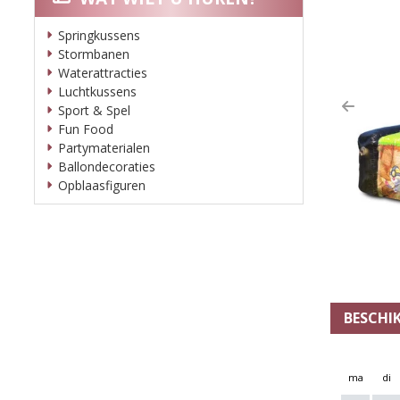
Springkussens
Stormbanen
Waterattracties
Luchtkussens
Sport & Spel
Previ
Fun Food
Partymaterialen
Ballondecoraties
Opblaasfiguren
BESCHI
ma
di