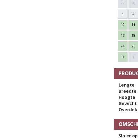
27
28
3
4
10
11
17
18
24
25
31
1
PRODUC
Lengte
Breedte
Hoogte
Gewicht
Overdek
OMSCHR
Sla er op