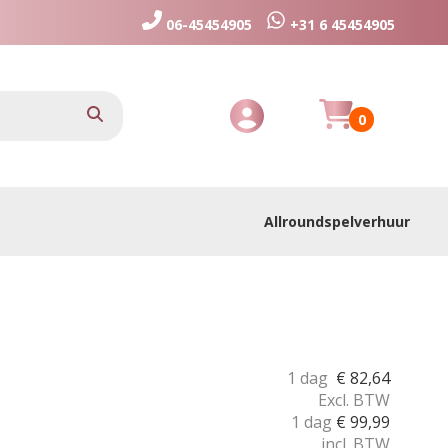
06-45454905
+31 6 45454905
Huurmandje
zoeken
0
Toggle Account dropdown
Allroundspelverhuur
1 dag
€
82,64
Excl. BTW
1 dag
€
99,99
incl. BTW