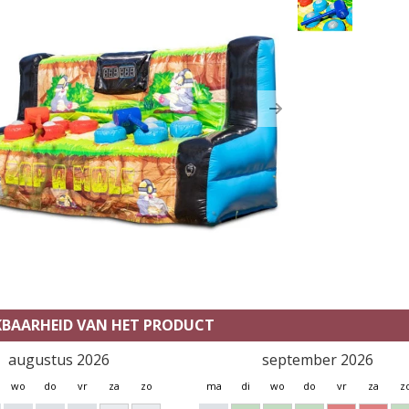
ous
Next
KBAARHEID VAN HET PRODUCT
augustus 2026
september 2026
wo
do
vr
za
zo
ma
di
wo
do
vr
za
z