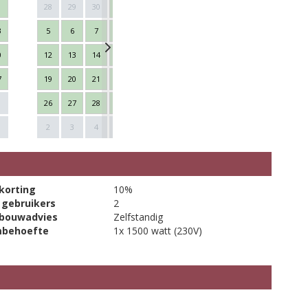
28
29
30
1
2
3
4
26
27
28
3
5
6
7
8
9
10
11
2
3
4
0
12
13
14
15
16
17
18
9
10
11
7
19
20
21
22
23
24
25
16
17
18
26
27
28
29
30
31
1
23
24
25
Next
1
2
3
4
5
6
7
8
30
1
2
korting
10%
 gebruikers
2
bouwadvies
Zelfstandig
mbehoefte
1x 1500 watt (230V)