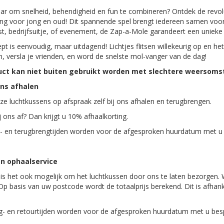
aar om snelheid, behendigheid en fun te combineren? Ontdek de revolu
ing voor jong en oud! Dit spannende spel brengt iedereen samen voor
st, bedrijfsuitje, of evenement, de Zap-a-Mole garandeert een unieke 
pt is eenvoudig, maar uitdagend! Lichtjes flitsen willekeurig op en he
en, versla je vrienden, en word de snelste mol-vanger van de dag!
uct kan niet buiten gebruikt worden met slechtere weersom
ons afhalen
ze luchtkussens op afspraak zelf bij ons afhalen en terugbrengen.
j ons af? Dan krijgt u 10% afhaalkorting.
- en terugbrengtijden worden voor de afgesproken huurdatum met u
n ophaalservice
 is het ook mogelijk om het luchtkussen door ons te laten bezorgen. W
Op basis van uw postcode wordt de totaalprijs berekend. Dit is afhank
- en retourtijden worden voor de afgesproken huurdatum met u bes