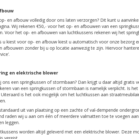
afbouw
 op- en afbouw volledig door ons laten verzorgen? Dit kunt u aanvink
gina. Wij rekenen €50,- voor het op- en afbouwen van een springkus
. Voor het op- en afbouwen van luchtkussens rekenen wij het springk
ls u kiest voor op- en afbouw kiest u automatisch voor onze bezorg e
en afbouwen zonder bij u op locatie aanwezig te zijn. Hiervoor hante
ice’.
ing en elektrische blower
ij ons een springkussen of stormbaan? Dan krijgt u daar altijd gratis 
keren van een springkussen of stormbaan is namelijk verplicht. Is het
 Uiteraard is het ook mogelijk om het luchtkussen aan straatmeubila
den.
standaard uit van plaatsing op een zachte of val-dempende ondergron
d raden wij u aan om één of meerdere valmatten toe te voegen aan u
en leggen.
tkussens worden altijd geleverd met een elektrische blower. Deze moe
is vereist.