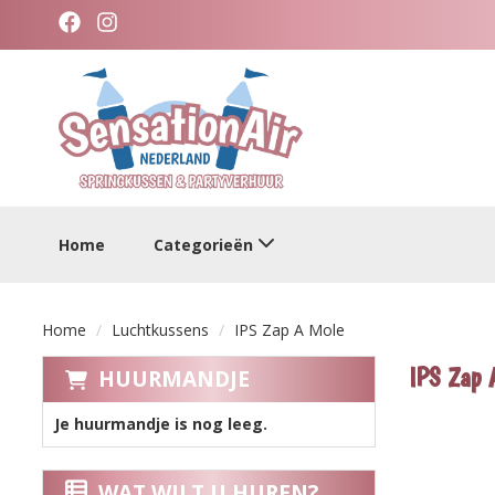
facebook
instagram
categorieen
Home
Categorieën
Home
Luchtkussens
IPS Zap A Mole
IPS Zap 
HUURMANDJE
Je huurmandje is nog leeg.
WAT WILT U HUREN?