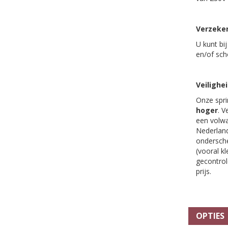
Verzeke
U kunt bi
en/of sc
Veilighe
Onze spri
hoger
. V
een volwa
Nederland
ondersche
(vooral k
gecontrole
prijs.
OPTIES