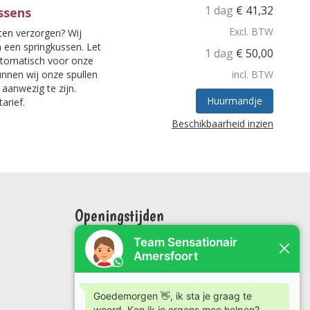
1 dag
€
41,32
ssens
Excl. BTW
ten verzorgen? Wij
 een springkussen. Let
1 dag
€
50,00
automatisch voor onze
nnen wij onze spullen
incl. BTW
 aanwezig te zijn.
Huurmandje
arief.
Beschikbaarheid inzien
Openingstijden
Maandag: 09:00 tot 17:00
Dinsdag: 09 00 tot 17:00
Woensdag: 09:00 tot 17:00
Donderdag: 09:00 tot 17:00