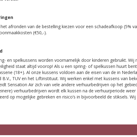
ringen
j het afronden van de bestelling kiezen voor een schadeafkoop (5% v
hoonmaakkosten (€50,-).
id
ng- en spelkussens worden voornamelijk door kinderen gebruikt. Wij r
eiligheid staat altijd voorop! Als u een spring- of spelkussen huurt be
ssene (18+). Al onze kussens voldoen aan de eisen van de in Nederla
 B.V., TUV en het Liftinstituut. Wij werken enkel met kussens van be
idt Sensation Air zich van vele andere verhuurbedrijven op het gebied
leinere) verhuurbedrijven wordt elk kussen na de verhuurperiode wee
erd op mogelijke gebreken en risico’s in bijvoorbeeld de stiksels. Wij 