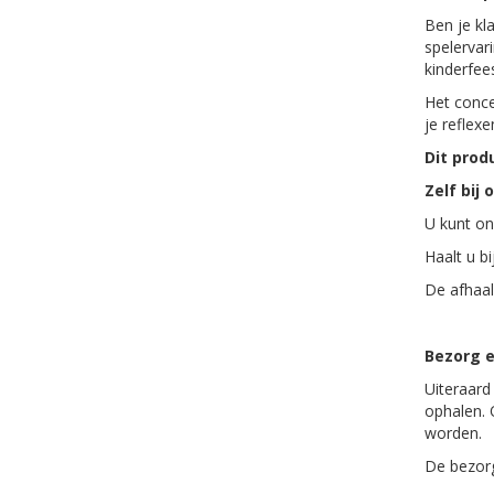
Ben je kl
spelervar
kinderfee
Het conce
je reflex
Dit prod
Zelf bij 
U kunt on
Haalt u bi
De afhaal
Bezorg e
Uiteraard
ophalen. 
worden.
De bezorg