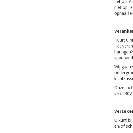
Let op! A
niet op- 
ophaalserv
Veranker
Huurt u b
Het veran
haringen?
spanban
Wij gaan 
ondergron
luchtkuss
Onze luch
van 230V 
Verzeke
U kunt bi
en/of sc