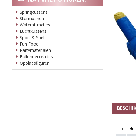
Springkussens
Stormbanen
Waterattracties
Luchtkussens
Sport & Spel
Fun Food
Partymaterialen
Ballondecoraties
Opblaasfiguren
BESCHI
ma
di