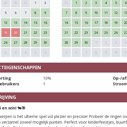
29
30
31
1
2
31
1
2
3
4
5
6
5
6
7
8
9
7
8
9
10
11
12
1
12
13
14
15
16
14
15
16
17
18
19
2
19
20
21
22
23
21
22
23
24
25
26
2
26
27
28
29
30
28
29
30
1
2
3
4
2
3
4
5
6
5
6
7
8
9
10
1
TEIGENSCHAPPEN
rting
10%
Op-/af
ebruikers
1
Stroo
IJVING
i en win!
🐄🎯
erpen is het ultieme spel vol plezier en precisie! Probeer de ringen o
 verzamel zoveel mogelijk punten. Perfect voor kinderfeestjes, buurtf