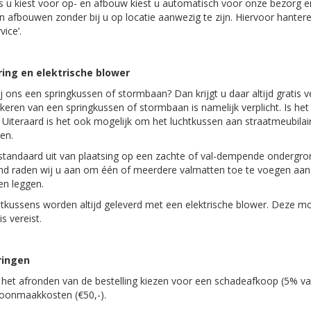
ls u kiest voor op- en afbouw kiest u automatisch voor onze bezorg e
en afbouwen zonder bij u op locatie aanwezig te zijn. Hiervoor hante
ice’.
ing en elektrische blower
ij ons een springkussen of stormbaan? Dan krijgt u daar altijd gratis 
keren van een springkussen of stormbaan is namelijk verplicht. Is het
 Uiteraard is het ook mogelijk om het luchtkussen aan straatmeubila
den.
standaard uit van plaatsing op een zachte of val-dempende ondergron
d raden wij u aan om één of meerdere valmatten toe te voegen aan u
en leggen.
tkussens worden altijd geleverd met een elektrische blower. Deze moe
is vereist.
ringen
j het afronden van de bestelling kiezen voor een schadeafkoop (5% v
hoonmaakkosten (€50,-).