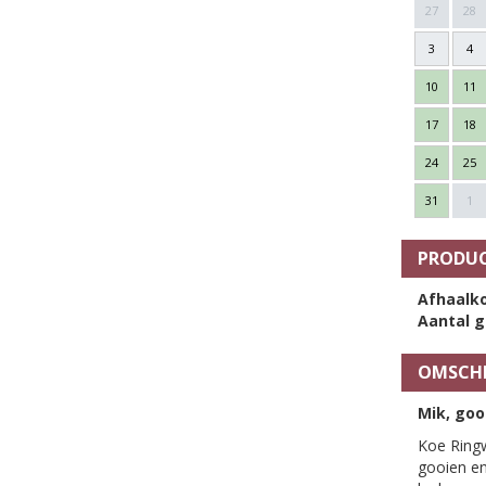
27
28
3
4
10
11
17
18
24
25
31
1
PRODUC
Afhaalko
Aantal g
OMSCHR
Mik, goo
Koe Ringw
gooien en