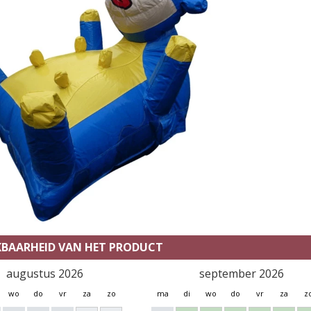
KBAARHEID VAN HET PRODUCT
augustus 2026
september 2026
wo
do
vr
za
zo
ma
di
wo
do
vr
za
z