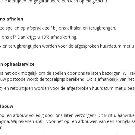
 alle leeftijden en gegarandeerd een lach op elk gezicht!
ons afhalen
ze spellen op afspraak zelf bij ons afhalen en terugbrengen.
j ons af? Dan krijgt u 10% afhaalkorting.
- en terugbrengtijden worden voor de afgesproken huurdatum met u
n ophaalservice
 is het ook mogelijk om de spellen door ons te laten bezorgen. Wij re
 uw postcode wordt de totaalprijs berekend. Dit is afhankelijk van he
- en retourtijden worden voor de afgesproken huurdatum met u bes
afbouw
 op- en afbouw volledig door ons laten verzorgen? Dit kunt u aanvink
gina. Wij rekenen €50,- voor het op- en afbouwen van een springkus
n.