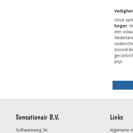
Veilighe
Onze spri
hoger
. V
een volwa
Nederland
ondersche
(vooral k
gecontrole
prijs.
Sensationair B.V.
Links
Softwareweg 3A
Algemene v