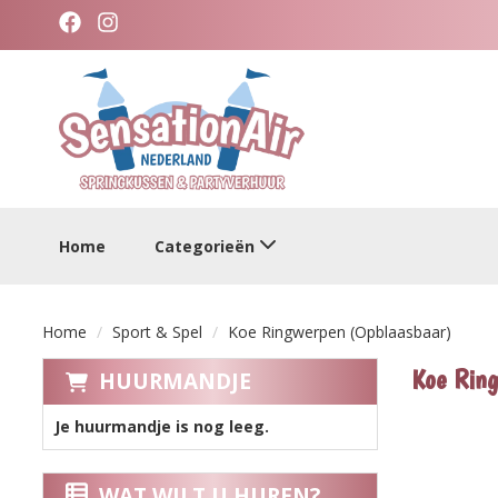
facebook
instagram
categorieen
Home
Categorieën
Home
Sport & Spel
Koe Ringwerpen (Opblaasbaar)
Koe Ring
HUURMANDJE
Je huurmandje is nog leeg.
WAT WILT U HUREN?