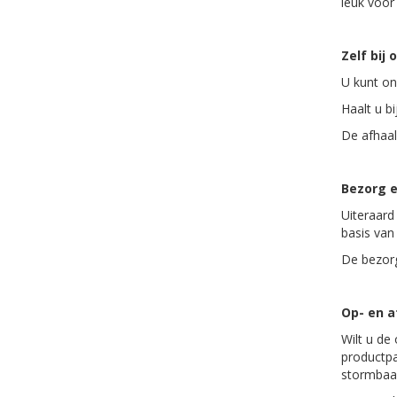
leuk voor
Zelf bij 
U kunt on
Haalt u bi
De afhaal
Bezorg e
Uiteraard
basis van
De bezorg
Op- en 
Wilt u de
productpa
stormbaa