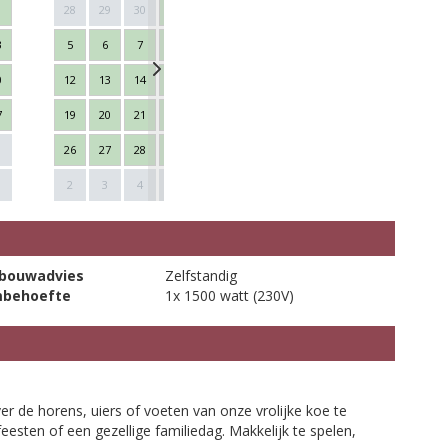
28
29
30
1
2
3
4
26
27
28
3
5
6
7
8
9
10
11
2
3
4
0
12
13
14
15
16
17
18
9
10
11
7
19
20
21
22
23
24
25
16
17
18
26
27
28
29
30
31
1
23
24
25
Next
1
2
3
4
5
6
7
8
30
1
2
bouwadvies
Zelfstandig
mbehoefte
1x 1500 watt (230V)
ver de horens, uiers of voeten van onze vrolijke koe te
eesten of een gezellige familiedag. Makkelijk te spelen,