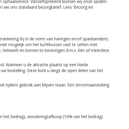
n ophaalservice. Vanzelfsprekend kunnen wij onze spullen
ren we ons standaard bezorgtarief. Lees ‘Bezorg en
verankering bij in de vorm van haringen en/of spanband(en).
 niet mogelijk om het luchtkussen vast te zetten met
ir, hekwerk en bomen te bevestigen d.m.v. één of meerdere
d. Wanneer u de attractie plaatst op een harde
w bestelling. Deze kunt u langs de open delen van het
t tijdens gebruik aan blijven staan. Een stroomaansluiting
an het bedrag), annuleringsafkoop (10% van het bedrag)