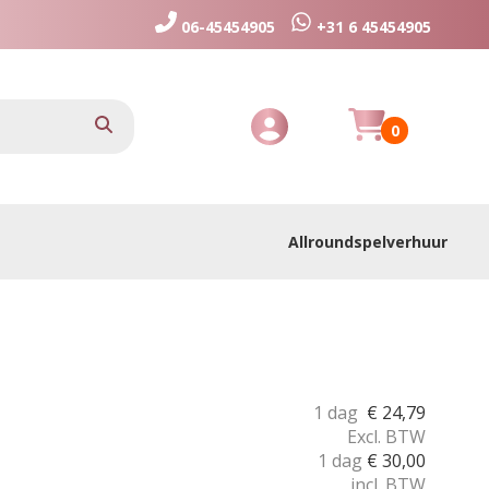
06-45454905
+31 6 45454905
Huurmandje
zoeken
0
Toggle Account dropdown
Allroundspelverhuur
1 dag
€
24,79
Excl. BTW
1 dag
€
30,00
incl. BTW