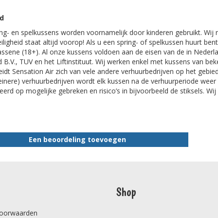
id
ng- en spelkussens worden voornamelijk door kinderen gebruikt. Wij r
eiligheid staat altijd voorop! Als u een spring- of spelkussen huurt be
ssene (18+). Al onze kussens voldoen aan de eisen van de in Nederla
 B.V., TUV en het Liftinstituut. Wij werken enkel met kussens van be
idt Sensation Air zich van vele andere verhuurbedrijven op het gebied
leinere) verhuurbedrijven wordt elk kussen na de verhuurperiode wee
erd op mogelijke gebreken en risico’s in bijvoorbeeld de stiksels. Wij 
Een beoordeling toevoegen
Shop
oorwaarden