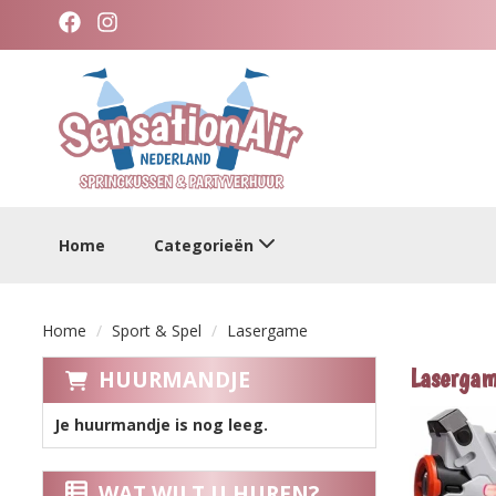
facebook
instagram
categorieen
Home
Categorieën
Home
Sport & Spel
Lasergame
Laserga
HUURMANDJE
Je huurmandje is nog leeg.
WAT WILT U HUREN?