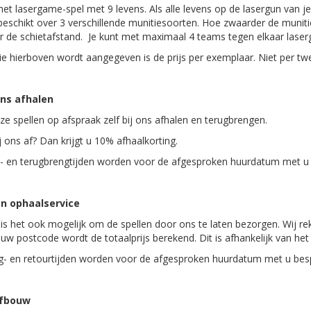
 het lasergame-spel met 9 levens. Als alle levens op de lasergun van j
beschikt over 3 verschillende munitiesoorten. Hoe zwaarder de muniti
r de schietafstand. Je kunt met maximaal 4 teams tegen elkaar lase
ie hierboven wordt aangegeven is de prijs per exemplaar. Niet per twee.
ons afhalen
ze spellen op afspraak zelf bij ons afhalen en terugbrengen.
j ons af? Dan krijgt u 10% afhaalkorting.
- en terugbrengtijden worden voor de afgesproken huurdatum met u
n ophaalservice
 is het ook mogelijk om de spellen door ons te laten bezorgen. Wij re
 uw postcode wordt de totaalprijs berekend. Dit is afhankelijk van he
- en retourtijden worden voor de afgesproken huurdatum met u bes
afbouw