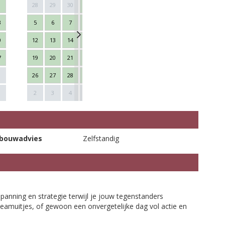
28
29
30
1
2
3
4
26
27
28
3
5
6
7
8
9
10
11
2
3
4
0
12
13
14
15
16
17
18
9
10
11
7
19
20
21
22
23
24
25
16
17
18
26
27
28
29
30
31
1
23
24
25
Next
1
2
3
4
5
6
7
8
30
1
2
bouwadvies
Zelfstandig
panning en strategie terwijl je jouw tegenstanders
 teamuitjes, of gewoon een onvergetelijke dag vol actie en