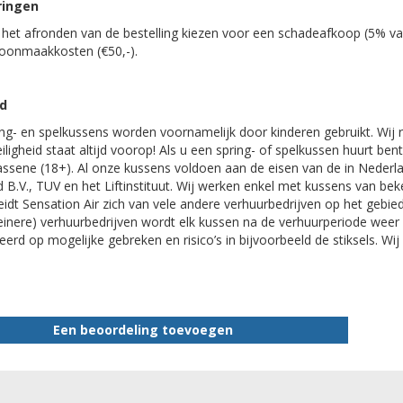
ringen
j het afronden van de bestelling kiezen voor een schadeafkoop (5% v
hoonmaakkosten (€50,-).
id
ng- en spelkussens worden voornamelijk door kinderen gebruikt. Wij r
eiligheid staat altijd voorop! Als u een spring- of spelkussen huurt be
ssene (18+). Al onze kussens voldoen aan de eisen van de in Nederla
 B.V., TUV en het Liftinstituut. Wij werken enkel met kussens van be
idt Sensation Air zich van vele andere verhuurbedrijven op het gebied
leinere) verhuurbedrijven wordt elk kussen na de verhuurperiode wee
erd op mogelijke gebreken en risico’s in bijvoorbeeld de stiksels. Wij 
Een beoordeling toevoegen