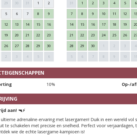
29
30
31
1
2
31
1
2
3
4
5
6
5
6
7
8
9
7
8
9
10
11
12
1
12
13
14
15
16
14
15
16
17
18
19
2
19
20
21
22
23
21
22
23
24
25
26
2
26
27
28
29
30
28
29
30
1
2
3
4
2
3
4
5
6
5
6
7
8
9
10
1
TEIGENSCHAPPEN
rting
10%
Op-/af
IJVING
rijd aan!
🔫⚡
 ultieme adrenaline-ervaring met lasergamen! Duik in een wereld vol s
uit te schakelen met precisie en snelheid. Perfect voor verjaardagen,
Ontdek wie de echte lasergame-kampioen is!