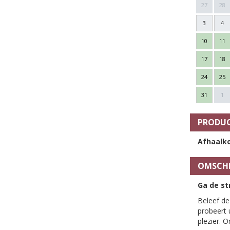
27
28
3
4
10
11
17
18
24
25
31
1
PRODUC
Afhaalko
OMSCHR
Ga de st
Beleef de
probeert 
plezier. 