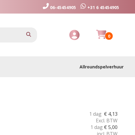
06-45454905
+31 6 45454905
Huurmandje
zoeken
0
Toggle Account dropdown
Allroundspelverhuur
1 dag
€
4,13
Excl. BTW
1 dag
€
5,00
incl. BTW