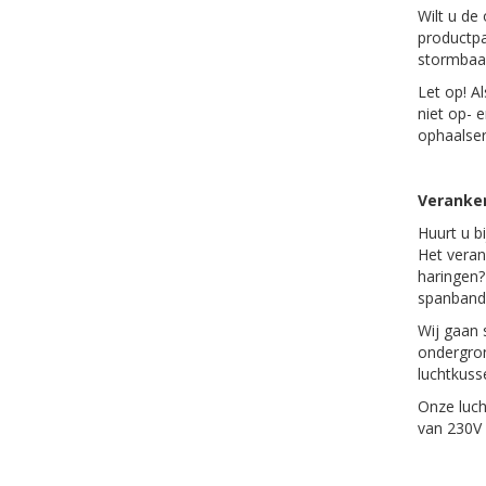
Wilt u de
productpa
stormbaa
Let op! A
niet op- 
ophaalserv
Veranker
Huurt u b
Het veran
haringen?
spanban
Wij gaan 
ondergron
luchtkuss
Onze luch
van 230V 