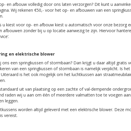
 op- en afbouw volledig door ons laten verzorgen? Dit kunt u aanvink
gina. Wij rekenen €50,- voor het op- en afbouwen van een springkus
n.
ls u kiest voor op- en afbouw kiest u automatisch voor onze bezorg e
en afbouwen zonder bij u op locatie aanwezig te zijn. Hiervoor hante
ice’.
ing en elektrische blower
ij ons een springkussen of stormbaan? Dan krijgt u daar altijd gratis 
keren van een springkussen of stormbaan is namelijk verplicht. Is het
 Uiteraard is het ook mogelijk om het luchtkussen aan straatmeubila
den.
standaard uit van plaatsing op een zachte of val-dempende ondergron
d raden wij u aan om één of meerdere valmatten toe te voegen aan u
en leggen.
tkussens worden altijd geleverd met een elektrische blower. Deze moe
is vereist.