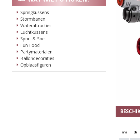
Springkussens
Stormbanen
Waterattracties
Luchtkussens
Sport & Spel
Fun Food
Partymaterialen
Ballondecoraties
Opblaasfiguren
BESCHI
ma
di