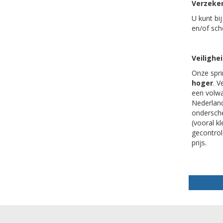
Verzeke
U kunt bi
en/of sc
Veilighe
Onze spri
hoger
. V
een volwa
Nederland
ondersche
(vooral k
gecontrole
prijs.