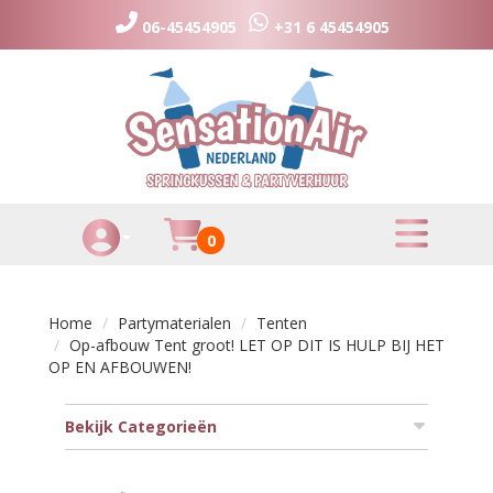
06-45454905
+31 6 45454905
toggle menu
Huurmandje
0
Toggle Account dropdown
Home
Partymaterialen
Tenten
Op-afbouw Tent groot! LET OP DIT IS HULP BIJ HET
OP EN AFBOUWEN!
Bekijk Categorieën