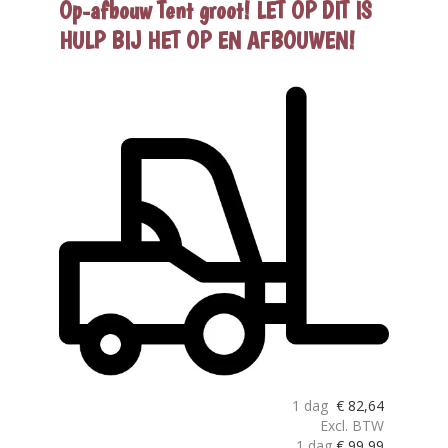
Op-afbouw Tent groot! LET OP DIT IS
HULP BIJ HET OP EN AFBOUWEN!
1 dag
€
82,64
Excl. BTW
1 dag
€
99,99