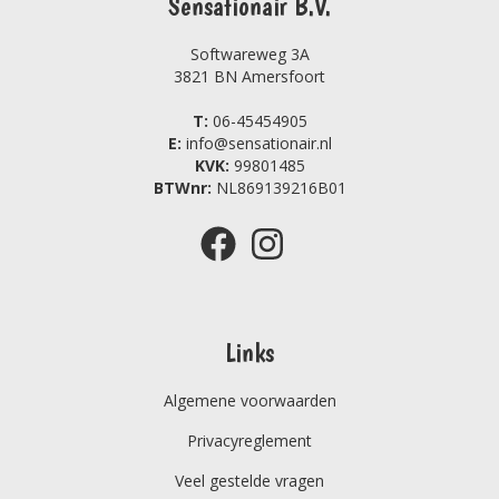
Sensationair B.V.
Softwareweg 3A
3821 BN Amersfoort
T:
06-45454905
E:
info@sensationair.nl
KVK:
99801485
BTWnr:
NL869139216B01
Links
Algemene voorwaarden
Privacyreglement
Veel gestelde vragen