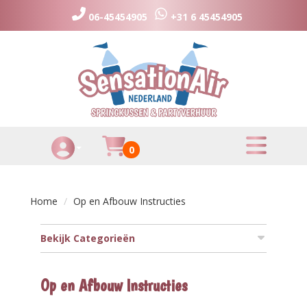
06-45454905
+31 6 45454905
toggle menu
Huurmandje
0
Toggle Account dropdown
Home
Op en Afbouw Instructies
Bekijk Categorieën
Op en Afbouw Instructies