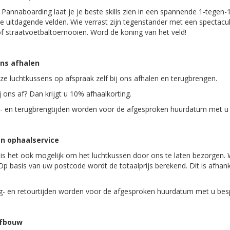
Pannaboarding laat je je beste skills zien in een spannende 1-tegen-1
ie uitdagende velden. Wie verrast zijn tegenstander met een spectacu
of straatvoetbaltoernooien. Word de koning van het veld!
ons afhalen
ze luchtkussens op afspraak zelf bij ons afhalen en terugbrengen.
j ons af? Dan krijgt u 10% afhaalkorting.
- en terugbrengtijden worden voor de afgesproken huurdatum met u
n ophaalservice
 is het ook mogelijk om het luchtkussen door ons te laten bezorgen. W
Op basis van uw postcode wordt de totaalprijs berekend. Dit is afhank
- en retourtijden worden voor de afgesproken huurdatum met u bes
afbouw