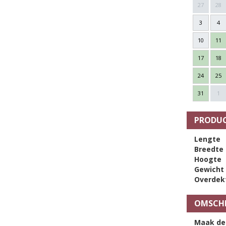
27
28
3
4
10
11
17
18
24
25
31
1
PRODUC
Lengte
Breedte
Hoogte
Gewicht
Overdek
OMSCHR
Maak de