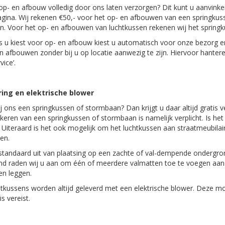
 op- en afbouw volledig door ons laten verzorgen? Dit kunt u aanvink
gina. Wij rekenen €50,- voor het op- en afbouwen van een springkus
. Voor het op- en afbouwen van luchtkussen rekenen wij het springku
ls u kiest voor op- en afbouw kiest u automatisch voor onze bezorg e
en afbouwen zonder bij u op locatie aanwezig te zijn. Hiervoor hante
ice’.
ing en elektrische blower
ij ons een springkussen of stormbaan? Dan krijgt u daar altijd gratis 
keren van een springkussen of stormbaan is namelijk verplicht. Is het
 Uiteraard is het ook mogelijk om het luchtkussen aan straatmeubila
den.
standaard uit van plaatsing op een zachte of val-dempende ondergron
d raden wij u aan om één of meerdere valmatten toe te voegen aan u
en leggen.
tkussens worden altijd geleverd met een elektrische blower. Deze moe
is vereist.