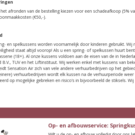
ringen
j het afronden van de bestelling kiezen voor een schadeafkoop (5% v
hoonmaakkosten (€50,-).
id
ng- en spelkussens worden voornamelijk door kinderen gebruikt. Wij r
eiligheid staat altijd voorop! Als u een spring- of spelkussen huurt be
ssene (18+). Al onze kussens voldoen aan de eisen van de in Nederla
 B.V., TUV en het Liftinstituut. Wij werken enkel met kussens van be
idt Sensation Air zich van vele andere verhuurbedrijven op het gebied
leinere) verhuurbedrijven wordt elk kussen na de verhuurperiode wee
erd op mogelijke gebreken en risico’s in bijvoorbeeld de stiksels. Wij 
Op- en afbouwservice: Springku
Wilt u de op- en afbouw volledig door ons la