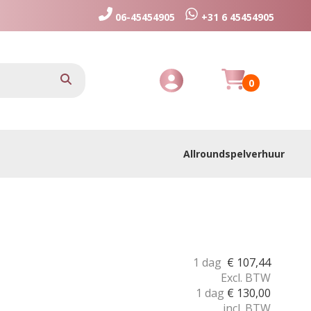
06-45454905
+31 6 45454905
Huurmandje
zoeken
0
Toggle Account dropdown
Allroundspelverhuur
1 dag
€
107,44
Excl. BTW
1 dag
€
130,00
incl. BTW