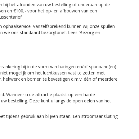
en bij het afronden van uw bestelling of onderaan op de
sen en €100,- voor het op- en afbouwen van een
ssentarief.
n ophaalservice. Vanzelfsprekend kunnen wij onze spullen
ren we ons standaard bezorgtarief. Lees ‘Bezorg en
verankering bij in de vorm van haringen en/of spanband(en).
 niet mogelijk om het luchtkussen vast te zetten met
ir, hekwerk en bomen te bevestigen d.m.v. één of meerdere
d. Wanneer u de attractie plaatst op een harde
w bestelling. Deze kunt u langs de open delen van het
t tijdens gebruik aan blijven staan. Een stroomaansluiting