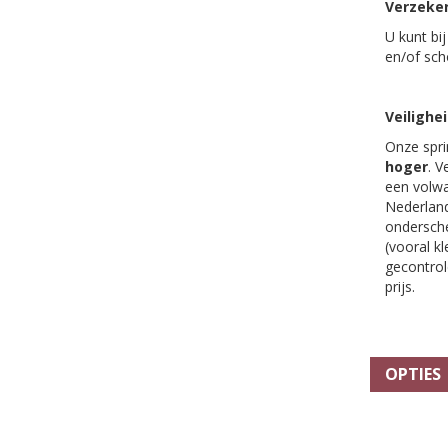
Verzeke
U kunt bi
en/of sc
Veilighe
Onze spri
hoger
. V
een volwa
Nederland
ondersche
(vooral k
gecontrole
prijs.
OPTIES