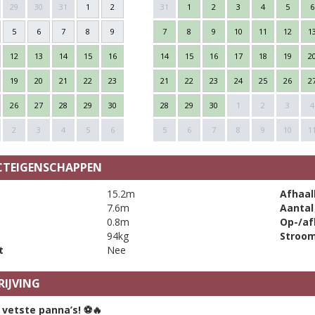
29
30
31
1
2
31
1
2
3
4
5
6
5
6
7
8
9
7
8
9
10
11
12
1
12
13
14
15
16
14
15
16
17
18
19
2
19
20
21
22
23
21
22
23
24
25
26
2
26
27
28
29
30
28
29
30
1
2
3
4
2
3
4
5
6
5
6
7
8
9
10
1
TEIGENSCHAPPEN
15.2m
Afhaal
7.6m
Aantal
0.8m
Op-/af
94kg
Stroo
t
Nee
IJVING
 vetste panna’s!
⚽🔥