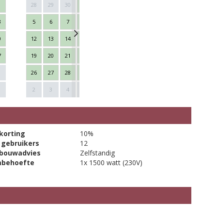
28
29
30
1
2
3
4
26
27
28
3
5
6
7
8
9
10
11
2
3
4
0
12
13
14
15
16
17
18
9
10
11
7
19
20
21
22
23
24
25
16
17
18
26
27
28
29
30
31
1
23
24
25
Next
1
2
3
4
5
6
7
8
30
1
2
korting
10%
 gebruikers
12
bouwadvies
Zelfstandig
mbehoefte
1x 1500 watt (230V)