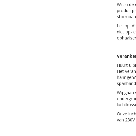
Wilt u de
productpa
stormbaan
Let op! A
niet op- 
ophaalserv
Veranker
Huurt u b
Het veran
haringen?
spanban
Wij gaan 
ondergron
luchtkuss
Onze luch
van 230V 