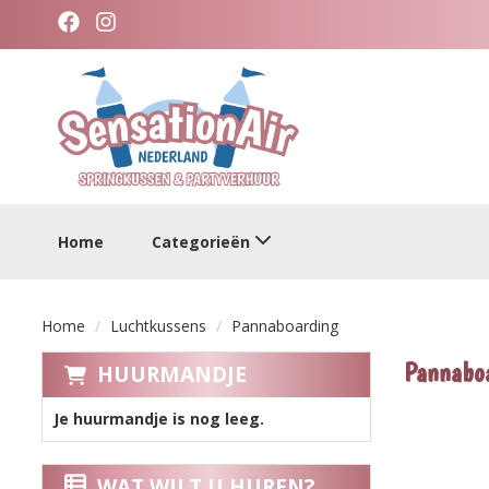
facebook
instagram
categorieen
Home
Categorieën
Home
Luchtkussens
Pannaboarding
Pannabo
HUURMANDJE
Je huurmandje is nog leeg.
WAT WILT U HUREN?