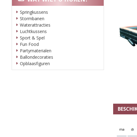
Springkussens
Stormbanen
Waterattracties
Luchtkussens
Sport & Spel
Fun Food
Partymaterialen
Ballondecoraties
Opblaasfiguren
BESCHI
ma
di