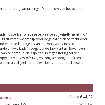
an het bedrag), annuleringsafkoop (10% van het bedrag)
aden u sterk af om deze te plaatsen bij
windkracht 4 of
nt u zelf verantwoordelijk voor begeleiding en toezicht door
nd erkende keuringsinstanties zoals AIB-Vincotte
kende en kwalitatief hoogstaande fabrikanten. Bovendien
 van onderhoud en inspectie. In tegenstelling tot veel
r opgeblazen, gestofzuigd, volledig schoongemaakt en
bieden u veiligheid en topkwaliteit voor een realistische
1 dag
€
41,32
ssens
Excl. BTW
ten verzorgen? Wij