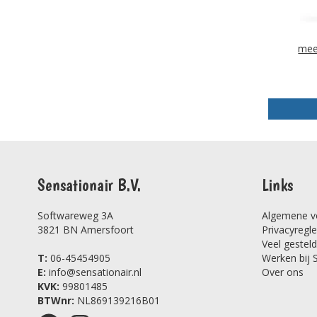
mee
Sensationair B.V.
Links
Softwareweg 3A
Algemene v
3821 BN Amersfoort
Privacyregl
Veel gestel
T:
06-45454905
Werken bij 
E:
info@sensationair.nl
Over ons
KVK:
99801485
BTWnr:
NL869139216B01