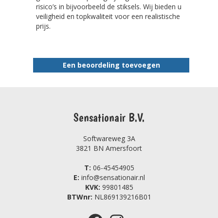
risico’s in bijvoorbeeld de stiksels. Wij bieden u
veiligheid en topkwaliteit voor een realistische
prijs.
Een beoordeling toevoegen
Sensationair B.V.
Softwareweg 3A
3821 BN Amersfoort
T:
06-45454905
E:
info@sensationair.nl
KVK:
99801485
BTWnr:
NL869139216B01