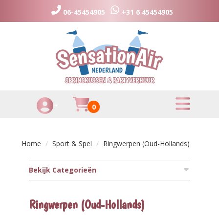
06-45454905
+31 6 45454905
toggle menu
Huurmandje
0
Toggle Account dropdown
Home
Sport & Spel
Ringwerpen (Oud-Hollands)
Bekijk Categorieën
Ringwerpen (Oud-Hollands)