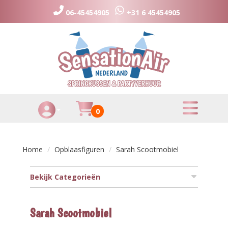
06-45454905
+31 6 45454905
toggle menu
Huurmandje
0
Toggle Account dropdown
Home
Opblaasfiguren
Sarah Scootmobiel
Bekijk Categorieën
Sarah Scootmobiel