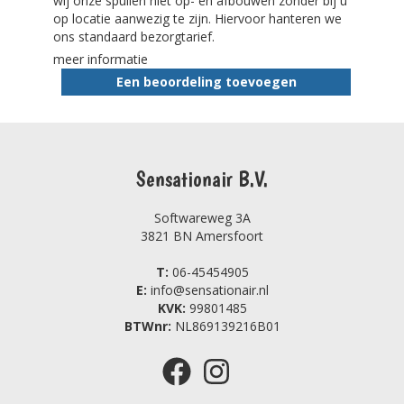
wij onze spullen niet op- en afbouwen zonder bij u
op locatie aanwezig te zijn. Hiervoor hanteren we
ons standaard bezorgtarief.
meer informatie
Een beoordeling toevoegen
Sensationair B.V.
Softwareweg 3A
3821 BN Amersfoort
T:
06-45454905
E:
info@sensationair.nl
KVK:
99801485
BTWnr:
NL869139216B01