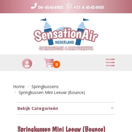
06-45454905
+31 6 45454905
toggle menu
Huurmandje
0
Toggle Account dropdown
Home
Springkussens
Springkussen Mini Leeuw (Bounce)
Bekijk Categorieën
Springkussen Mini Leeuw (Bounce)