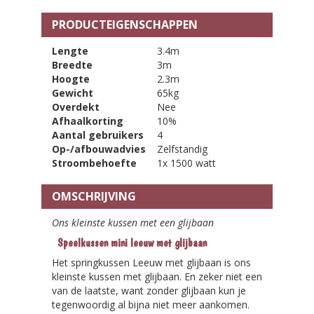
PRODUCTEIGENSCHAPPEN
Lengte
3.4m
Breedte
3m
Hoogte
2.3m
Gewicht
65kg
Overdekt
Nee
Afhaalkorting
10%
Aantal gebruikers
4
Op-/afbouwadvies
Zelfstandig
Stroombehoefte
1x 1500 watt
OMSCHRIJVING
Ons kleinste kussen met een glijbaan
Speelkussen mini leeuw met glijbaan
Het springkussen Leeuw met glijbaan is ons
kleinste kussen met glijbaan. En zeker niet een
van de laatste, want zonder glijbaan kun je
tegenwoordig al bijna niet meer aankomen.