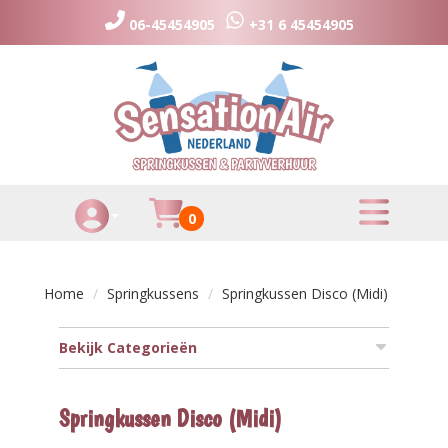
06-45454905
+31 6 45454905
toggle menu
Huurmandje
0
Toggle Account dropdown
Home
Springkussens
Springkussen Disco (Midi)
Bekijk Categorieën
Springkussen Disco (Midi)