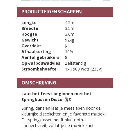
PRODUCTEIGENSCHAPPEN
Lengte
4.5m
Breedte
3.5m
Hoogte
3.6m
Gewicht
92kg
Overdekt
Ja
Afhaalkorting
10%
Aantal gebruikers
8
Op-/afbouwadvies
Zelfstandig
Stroombehoefte
1x 1500 watt (230V)
OMSCHRIJVING
Laat het feest beginnen met het
Springkussen Disco!
🕺💃
Spring, dans en laat je meeslepen door de
kleurrijke discolichten en je favoriete muziek!
Dit springkussen heeft bluetooth-
connectiviteit, zodat je de muziek kunt