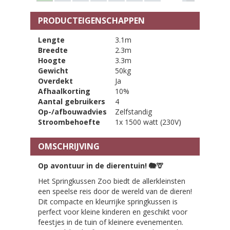
PRODUCTEIGENSCHAPPEN
Lengte
3.1m
Breedte
2.3m
Hoogte
3.3m
Gewicht
50kg
Overdekt
Ja
Afhaalkorting
10%
Aantal gebruikers
4
Op-/afbouwadvies
Zelfstandig
Stroombehoefte
1x 1500 watt (230V)
OMSCHRIJVING
Op avontuur in de dierentuin!
🐘🦒
Het Springkussen Zoo biedt de allerkleinsten
een speelse reis door de wereld van de dieren!
Dit compacte en kleurrijke springkussen is
perfect voor kleine kinderen en geschikt voor
feestjes in de tuin of kleinere evenementen.