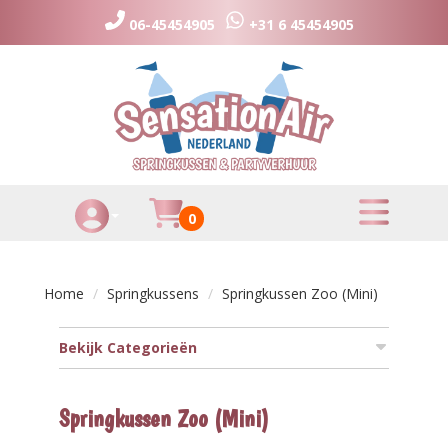
06-45454905
+31 6 45454905
toggle menu
Huurmandje
0
Toggle Account dropdown
Home
Springkussens
Springkussen Zoo (Mini)
Bekijk Categorieën
Springkussen Zoo (Mini)