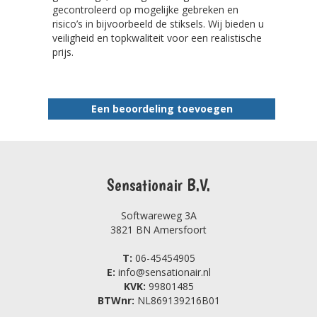
gecontroleerd op mogelijke gebreken en
risico’s in bijvoorbeeld de stiksels. Wij bieden u
veiligheid en topkwaliteit voor een realistische
prijs.
Een beoordeling toevoegen
Sensationair B.V.
Softwareweg 3A
3821 BN Amersfoort
T:
06-45454905
E:
info@sensationair.nl
KVK:
99801485
BTWnr:
NL869139216B01