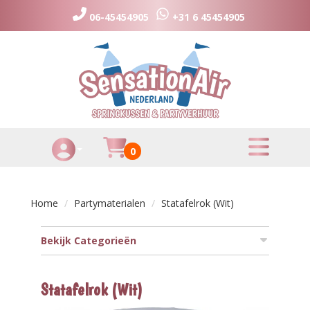
06-45454905
+31 6 45454905
toggle menu
Huurmandje
0
Toggle Account dropdown
Home
Partymaterialen
Statafelrok (Wit)
Bekijk Categorieën
Statafelrok (Wit)