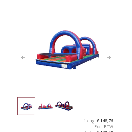
Previous
Next
1 dag
€
148,76
Excl. BTW