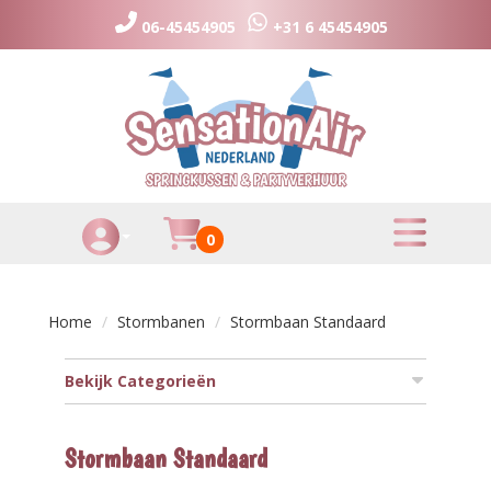
06-45454905
+31 6 45454905
toggle menu
Huurmandje
0
Toggle Account dropdown
Home
Stormbanen
Stormbaan Standaard
Bekijk Categorieën
Stormbaan Standaard