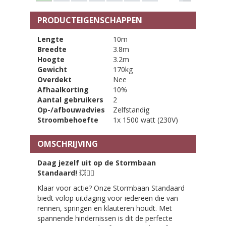
PRODUCTEIGENSCHAPPEN
Lengte
10m
Breedte
3.8m
Hoogte
3.2m
Gewicht
170kg
Overdekt
Nee
Afhaalkorting
10%
Aantal gebruikers
2
Op-/afbouwadvies
Zelfstandig
Stroombehoefte
1x 1500 watt (230V)
OMSCHRIJVING
Daag jezelf uit op de Stormbaan
Standaard!
💥🏃‍♂️
Klaar voor actie? Onze Stormbaan Standaard
biedt volop uitdaging voor iedereen die van
rennen, springen en klauteren houdt. Met
spannende hindernissen is dit de perfecte