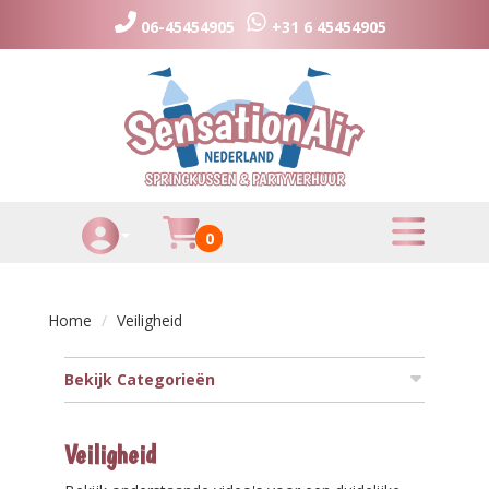
06-45454905
+31 6 45454905
toggle menu
Huurmandje
0
Toggle Account dropdown
Home
Veiligheid
Bekijk Categorieën
Veiligheid