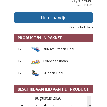
1 dag
€
774,99
incl. BTW
Huurmandje
Opties bekijken
PRODUCTEN IN PAKKET
1x
Buikschuifbaan Haai
1x
Tobbedansbaan
1x
Glijbaan Haai
BESCHIKBAARHEID VAN HET PRODUCT
augustus 2026
se
ma
di
wo
do
vr
za
zo
ma
di
w