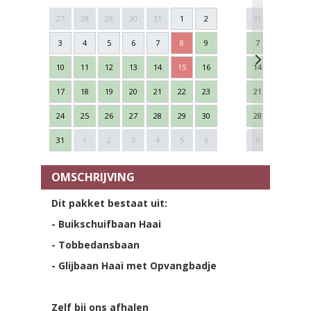
27
28
29
30
31
1
2
31
1
2
3
4
5
6
7
8
9
7
8
9
10
11
12
13
14
15
16
14
15
16
17
18
19
20
21
22
23
21
22
23
24
25
26
27
28
29
30
28
29
30
Next
31
1
2
3
4
5
6
5
6
7
OMSCHRIJVING
Dit pakket bestaat uit:
- Buikschuifbaan Haai
- Tobbedansbaan
- Glijbaan Haai met Opvangbadje
Zelf bij ons afhalen