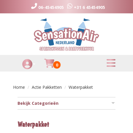
06-45454905
+31 6 45454905
toggle menu
Huurmandje
0
Toggle Account dropdown
Home
Actie Pakketten
Waterpakket
Bekijk Categorieën
Waterpakket