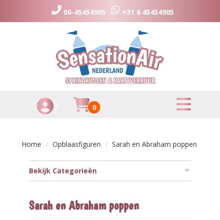
06-45454905
+31 6 45454905
toggle menu
Huurmandje
0
Toggle Account dropdown
Home
Opblaasfiguren
Sarah en Abraham poppen
Bekijk Categorieën
Sarah en Abraham poppen